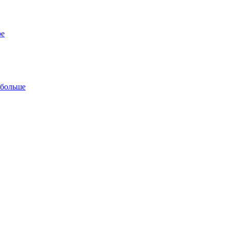
ре
 больше