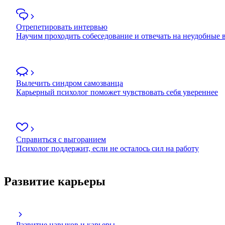
Отрепетировать интервью
Научим проходить собеседование и отвечать на неудобные
Вылечить синдром самозванца
Карьерный психолог поможет чувствовать себя увереннее
Справиться с выгоранием
Психолог поддержит, если не осталось сил на работу
Развитие карьеры
Развитие навыков и карьеры