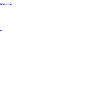
 больше
ре