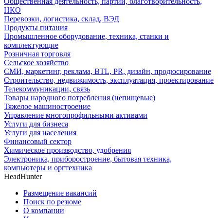
Общественная деятельность, партии, благотворительность,
НКО
Перевозки, логистика, склад, ВЭД
Продукты питания
Промышленное оборудование, техника, станки и
комплектующие
Розничная торговля
Сельское хозяйство
СМИ, маркетинг, реклама, BTL, PR, дизайн, продюсирование
Строительство, недвижимость, эксплуатация, проектирование
Телекоммуникации, связь
Товары народного потребления (непищевые)
Тяжелое машиностроение
Управление многопрофильными активами
Услуги для бизнеса
Услуги для населения
Финансовый сектор
Химическое производство, удобрения
Электроника, приборостроение, бытовая техника,
компьютеры и оргтехника
HeadHunter
Размещение вакансий
Поиск по резюме
О компании