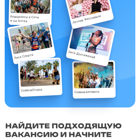
Летние Фестивали
Коворкинги в Сочи
и на Алтае
Лига Достижений
Лига Спорта
СовкомОтпуск
СовкомАктивити