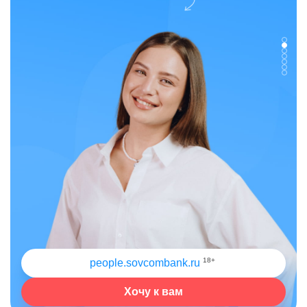
18+
people.sovcombank.ru
Хочу к вам