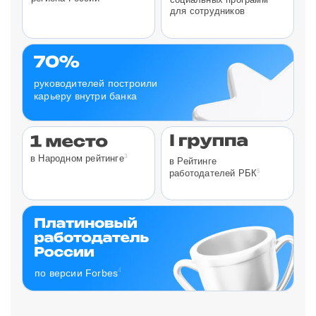
для сотрудников
руководителей построили
карьеру внутри банка
3
в Народном рейтинге
в Рейтинге
5
работодателей РБК
4
по версии Forbes