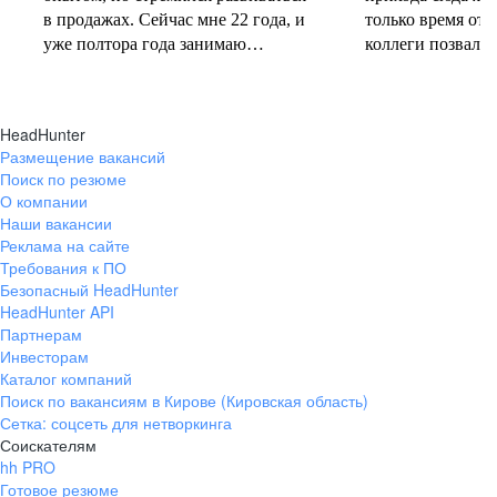
в продажах. Сейчас мне 22 года, и
только время от 
уже полтора года занимаю
коллеги позвали 
должность руководителя.
совместную проб
Постоянно учусь у более опытных
понеслась! В 202
коллег и получаю высшее
свои первые 10 
HeadHunter
образование. Молодежь сегодня
полумарафоне, с
Размещение вакансий
задаёт тренды и меняет рынок
участвую в массо
Поиск по резюме
труда, и горжусь тем, что являюсь
тёплое время год
О компании
частью этого процесса.
участвую в гоно
Наши вакансии
коньковым ходо
Реклама на сайте
секцию беговых 
Требования к ПО
Безопасный HeadHunter
коллегами. Спор
HeadHunter API
не только поддер
Партнерам
форме, но и сни
Инвесторам
после рабочих бу
Каталог компаний
Поиск по вакансиям в Кирове (Кировская область)
Сетка: соцсеть для нетворкинга
Соискателям
hh PRO
Готовое резюме