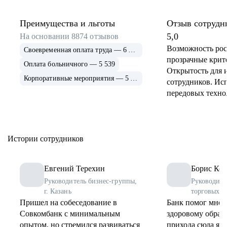
Преимущества и льготы
Отзыв сотрудн
5,0
На основании
8874
отзывов
Возможность рос
Своевременная оплата труда — 6 915
прозрачные крит
Оплата больничного — 5 539
Открытость для 
Корпоративные мероприятия — 5 339
сотрудников. Ис
передовых техно
применение и ра
инструментов. 
соцпрограммы дл
Истории сотрудников
Евгений Терехин
Борис Коз
Руководитель бизнес-группы,
Руководите
г. Казань
торговых о
Пришел на собеседование в
Банк помог мне 
Совкомбанк с минимальным
здоровому образу
опытом, но стремился развиваться
прихода сюда я 