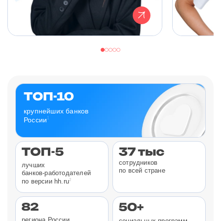
крупнейших банков
1
России
сотрудников
лучших
по всей стране
банков-работодателей
2
по версии hh.ru
региона России
социальных программ