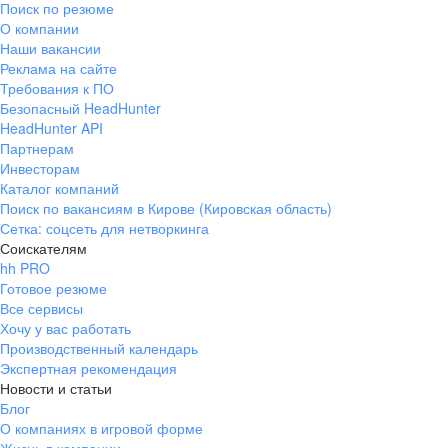
Поиск по резюме
Краснознаменск
Ладушкин
(Калининградская
О компании
область)
Наши вакансии
Мамоново
Неман
Реклама на сайте
Требования к ПО
Нестеров
Озерск
Безопасный HeadHunter
(Калининградская
область)
HeadHunter API
Партнерам
Пионерский
Полесск
Инвесторам
Правдинск
Светлогорск
Каталог компаний
(Калининградская
Поиск по вакансиям в Кирове (Кировская область)
область)
Сетка: соцсеть для нетворкинга
Светлый
Славск
Соискателям
Советск
Черняховск
hh PRO
(Калининградская
Готовое резюме
область)
Все сервисы
Республика Коми
Воркута
Хочу у вас работать
Вуктыл
Емва
Производственный календарь
Экспертная рекомендация
Инта
Микунь
Новости и статьи
Печора
Сосногорск
Блог
Усинск
Ухта
О компаниях в игровой форме
Новгородская
Боровичи