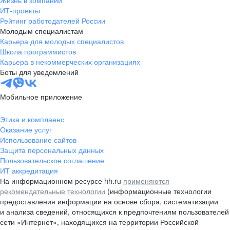
Жизнь в компании
область
ИТ-проекты
Рейтинг работодателей России
Валдай
Малая Вишера
Молодым специалистам
Окуловка
Пестово
Карьера для молодых специалистов
Сольцы
Старая Русса
Школа программистов
Карьера в некоммерческих организациях
Холм
Чудово
Боты для уведомлений
Мурманская область
Апатиты
Гаджиево
Заозерск
Мобильное приложение
Заполярный
Кандалакша
Кировск (Мурманская
Ковдор
Этика и комплаенс
область)
Оказание услуг
Кола
Мончегорск
Использование сайтов
Защита персональных данных
Оленегорск
Островной
Пользовательское соглашение
Полярные Зори
Полярный
ИТ аккредитация
Североморск
Снежногорск
На информационном ресурсе hh.ru
применяются
Республика Карелия
Беломорск
рекомендательные технологии
(информационные технологии
предоставления информации на основе сбора, систематизации
Кемь
Кондопога
и анализа сведений, относящихся к предпочтениям пользователей
Костомукша
Лахденпохья
сети «Интернет», находящихся на территории Российской
Медвежьегорск
Олонец