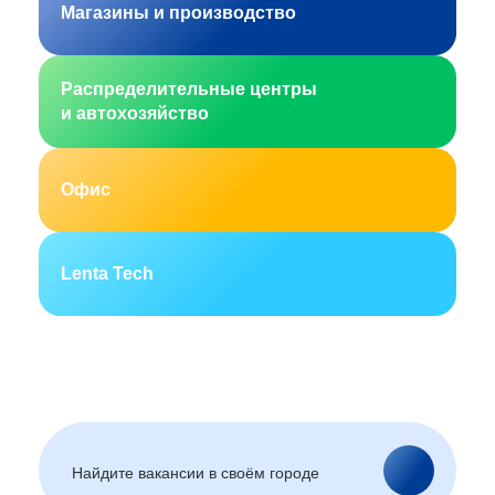
Магазины и производство
Распределительные центры
и автохозяйство
Офис
Lenta Tech
Москва
Санкт-Петербург
Екатеринбург
Новосибирск
Горно-Алтайск
Барнаул
Благовещенск
Архангельск
(Амурская область)
Астрахань
Белгород