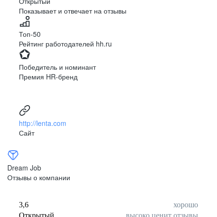
Открытый
Показывает и отвечает на отзывы
Луцк
Севастополь
Симферополь
Сумы
Топ-50
Тернополь
Ужгород
Рейтинг работодателей hh.ru
Харьков
Херсон
Хмельницкий
Черкассы
Победитель и номинант
Черновцы
Чернигов
Премия HR-бренд
Ленинградская
Ханты-Мансийск
область
Тольятти
Дудинка
(Красноярский край)
http://lenta.com
Тура (Красноярский
Агинское
Сайт
край)
(Забайкальский АО)
Усть-Ордынский
Палана
Анадырь
Сочи
Dream Job
Норильск
Дзержинск
Отзывы о компании
(Нижегородская
область)
Арзамас
Саров
3,6
хорошо
Обнинск
Салехард
Открытый
высоко ценит отзывы