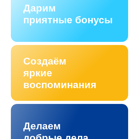
Дарим
приятные бонусы
Создаём
яркие
воспоминания
Делаем
добрые дела