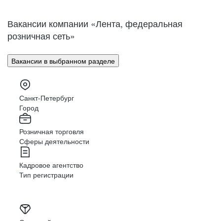
Нижний Новгород
Великий Новгород
Омск
Орел
Вакансии компании «Лента, федеральная
Оренбург
Пенза
розничная сеть»
Пермь
Петрозаводск
Псков
Ростов-на-Дону
Вакансии в выбранном разделе
Рязань
Самара
Саратов
Якутск
Южно-Сахалинск
Владикавказ
Санкт-Петербург
Смоленск
Ставрополь
Город
Тамбов
Казань
Розничная торговля
Тверь
Томск
Сферы деятельности
Кызыл
Тула
Тюмень
Ижевск
Кадровое агентство
Ульяновск
Уфа
Тип регистрации
Хабаровск
Абакан
Челябинск
Грозный
Чита
Чебоксары
Ярославль
Луганск