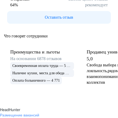
64
%
рекомендует
Буркина Фасо
Минск
Гомель
Могилев
Оставить отзыв
Витебск
Гродно
Брест
Архангельская
область
Что говорят сотрудники
Каргополь
Коряжма
Котлас
Мезень
Мирный
Новодвинск
Преимущества и льготы
Продавец унив
(Архангельская
5,0
На основании
6878
отзывов
область)
Свобода выбора 
Своевременная оплата труда — 5 675
Няндома
Онега
лояльность,рядом
Северодвинск
Сольвычегодск
Наличие кухни, места для обеда — 4 999
взаимопонимани
Шенкурск
Калининградская
Оплата больничного — 4 771
коллектив
область
Багратионовск
Балтийск
Гвардейск
Гурьевск
(Калининградская
область)
HeadHunter
Гусев
Зеленоградск
Размещение вакансий