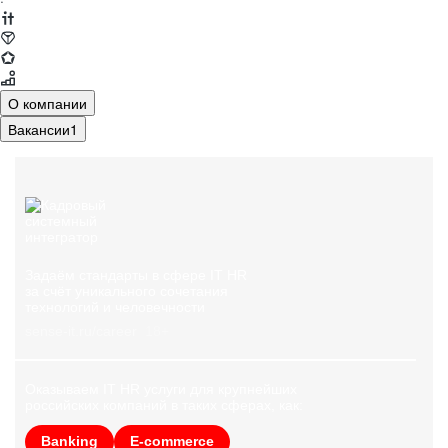
·
О компании
Вакансии
1
Задаём стандарты в сфере IT HR
за счёт уникального сочетания
технологий и человечности
sense-it.ru/career
18+
Оказываем IT HR услуги для крупнейших
российских компаний в таких сферах, как:
Banking
E-commerce