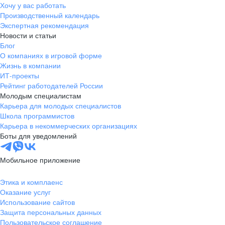
Хочу у вас работать
эффективно совм
Производственный календарь
личную жизнь. 
Экспертная рекомендация
поддерживает ба
Новости и статьи
работой и отдыхо
Блог
обучения здесь н
О компаниях в игровой форме
Регулярно прово
Жизнь в компании
семинары и маст
ИТ-проекты
Компания инвест
Рейтинг работодателей России
сотрудников, пре
Молодым специалистам
к профессиональ
Карьера для молодых специалистов
Школа программистов
онлайн-курсам и
Карьера в некоммерческих организациях
Система оплаты 
Боты для уведомлений
справедливая. За
выплачивается в
Мобильное приложение
предусмотрены р
премии и бонусы
Этика и комплаенс
целей. - ДМС для
Оказание услуг
Компенсация спо
Использование сайтов
- Корпоративные
Защита персональных данных
Комфортный офи
Пользовательское соглашение