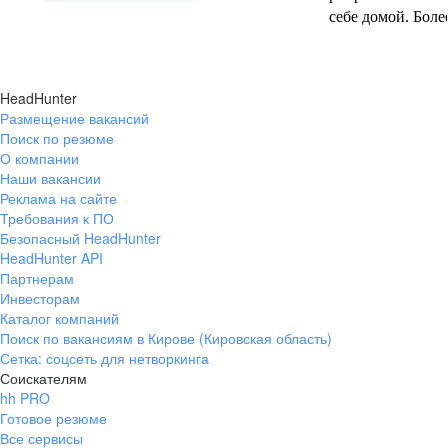
себе домой. Бол
условий работы 
дружественных 
коллективе я не в
HeadHunter
Атмосфера в кол
Размещение вакансий
потрясающая. Вс
Поиск по резюме
дружелюбны, гот
О компании
поделиться опыт
Наши вакансии
действительно за
Реклама на сайте
благополучии ка
Требования к ПО
Безопасный HeadHunter
команды - Офис
HeadHunter API
всем необходимы
Партнерам
комфортной рабо
Инвесторам
оборудование, э
Каталог компаний
мебель, удобная
Поиск по вакансиям в Кирове (Кировская область)
пространства со
Сетка: соцсеть для нетворкинга
условия для про
Соискателям
И все пожелания
hh PRO
рассматривался деталь
Готовое резюме
работы гибкий, ч
Все сервисы