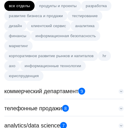
все отделы
продукты и проекты
разработка
развитие бизнеса и продажи
тестирование
дизайн
клиентский сервис
аналитика
финансы
информационная безопасность
маркетинг
корпоративное развитие рынков и капиталов
hr
axo
информационные технологии
юриспруденция
коммерческий департамент
9
Старший аналитик клиентской эффективности
телефонные продажи
8
HeadHunter::Коммерческий департамент
3 авг. 2026
Менеджер по продажам в сегменте малого и среднего
analytics/data science
з/п не указана
7