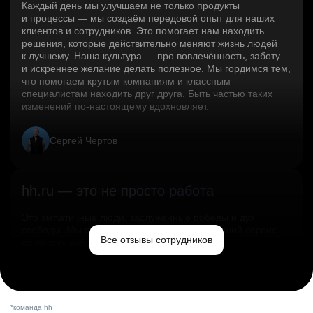
Каждый день мы улучшаем не только продукты
и процессы — мы создаём передовой опыт для наших
клиентов и сотрудников. Это помогает нам находить
решения, которые действительно меняют жизнь людей
к лучшему. Наша культура — про вовлечённость, заботу
и искреннее желание делать полезное. Мы гордимся тем,
что помогаем крутым компаниям и классным
специалистам находить друг друга. Быть частью таких
изменений по‑настоящему вдохновляет.
Сергей Чертов
hh.ru — это не просто работа
Это эмпатичные люди, заслуженные победы и дух
свободы. Мы помогаем миру и создаём лучший сервис
Все отзывы сотрудников
по поиску работы в стране.
Ольга Емельянова
*команда hh