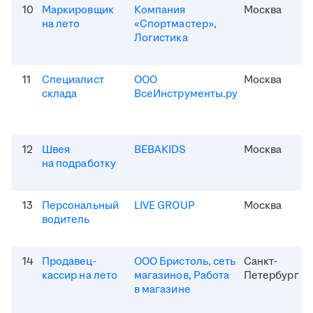
10
Маркировщик
Компания
Москва
на лето
«Спортмастер»,
Логистика
11
Специалист
ООО
Москва
склада
ВсеИнструменты.ру
12
Швея
BEBAKIDS
Москва
на подработку
13
Персональный
LIVE GROUP
Москва
водитель
14
Продавец-
ООО Бристоль, сеть
Санкт-
кассир на лето
магазинов, Работа
Петербург
в магазине