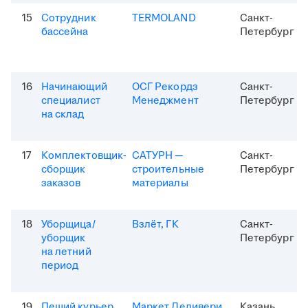
15
Сотрудник
TERMOLAND
Санкт-
бассейна
Петербург
16
Начинающий
ОСГ Рекордз
Санкт-
специалист
Менеджмент
Петербург
на склад
17
Комплектовщик-
САТУРН —
Санкт-
сборщик
строительные
Петербург
заказов
материалы
18
Уборщица/
Взлёт, ГК
Санкт-
уборщик
Петербург
на летний
период
19
Пеший курьер
Маркет Деливери
Казань