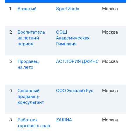
1
Вожатый
SportZania
Москва
2
Воспитатель
СОШ
Москва
на летний
Академическая
период
Гимназия
3
Продавец
АО ГЛОРИЯ ДЖИНС
Москва
на лето
4
Сезонный
ООО Эстилаб Рус
Москва
продавец-
консультант
5
Работник
ZARINA
Москва
торгового зала