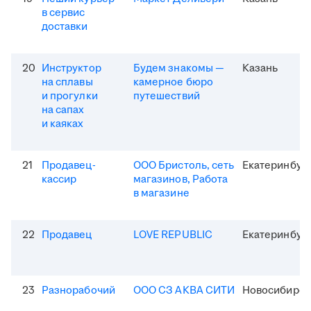
в сервис
доставки
20
Инструктор
Будем знакомы —
Казань
на сплавы
камерное бюро
и прогулки
путешествий
на сапах
и каяках
21
Продавец-
ООО Бристоль, сеть
Екатеринбур
кассир
магазинов, Работа
в магазине
22
Продавец
LOVE REPUBLIC
Екатеринбур
23
Разнорабочий
ООО СЗ АКВА СИТИ
Новосибирск