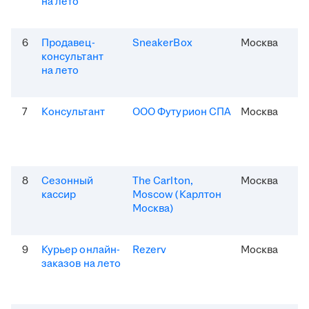
на лето
6
Продавец-
SneakerBox
Москва
консультант
на лето
7
Консультант
ООО Футурион СПА
Москва
8
Сезонный
The Carlton,
Москва
кассир
Moscow (Карлтон
Москва)
9
Курьер онлайн-
Rezerv
Москва
заказов на лето