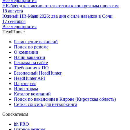
Все мероприятия
HR-бренд как актив: от стратегии к конкретным проектам
18 августа
Южный HR-Маяк 2026: два дня о силе навыков в Сочи
17 сентября
Все мероприятия
HeadHunter
Размещение вакансий
Поиск по резюме
О компании
Наши вакансии
Реклама на сайте
Требования к ПО
Безопасный HeadHunter
HeadHunter API
Партнерам
Инвесторам
Каталог компаний
Поиск по вакансиям в Кирове (Кировская область)
Сетка: соцсеть для нетворкинга
Соискателям
hh PRO
Готовое резюме