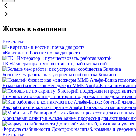
Жизнь в компании
Все статьи
«Каргилл» в России: почва для роста
ГК «Император»: путешествовать, работая вахтой
Больше чем работа: как устроены сообщества Билайна
Немалый бизнес: как менеджеры ММБ Альфа-Банка помогают 
Помощь не по скрипту: 5 историй поддержки и представителей
Как работают в контакт-центре Альфа-Банка: богатый жизненн
Мобильный банкир в Альфа-Банке: профессия для активных л
Формула стабильности Донстрой: масштаб, команда и уверенно
Все статьи