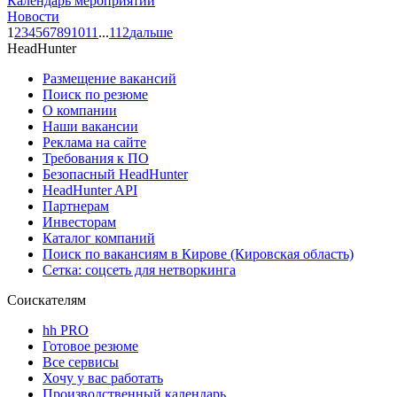
Календарь мероприятий
Новости
1
2
3
4
5
6
7
8
9
10
11
...
112
дальше
HeadHunter
Размещение вакансий
Поиск по резюме
О компании
Наши вакансии
Реклама на сайте
Требования к ПО
Безопасный HeadHunter
HeadHunter API
Партнерам
Инвесторам
Каталог компаний
Поиск по вакансиям в Кирове (Кировская область)
Сетка: соцсеть для нетворкинга
Соискателям
hh PRO
Готовое резюме
Все сервисы
Хочу у вас работать
Производственный календарь