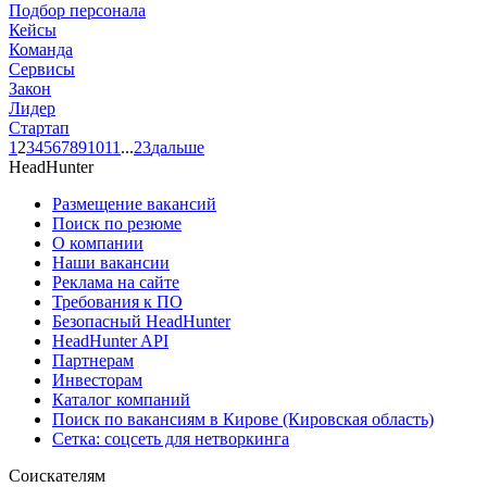
Подбор персонала
Кейсы
Команда
Сервисы
Закон
Лидер
Стартап
1
2
3
4
5
6
7
8
9
10
11
...
23
дальше
HeadHunter
Размещение вакансий
Поиск по резюме
О компании
Наши вакансии
Реклама на сайте
Требования к ПО
Безопасный HeadHunter
HeadHunter API
Партнерам
Инвесторам
Каталог компаний
Поиск по вакансиям в Кирове (Кировская область)
Сетка: соцсеть для нетворкинга
Соискателям