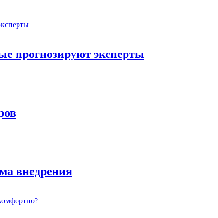
орые прогнозируют эксперты
ров
ема внедрения