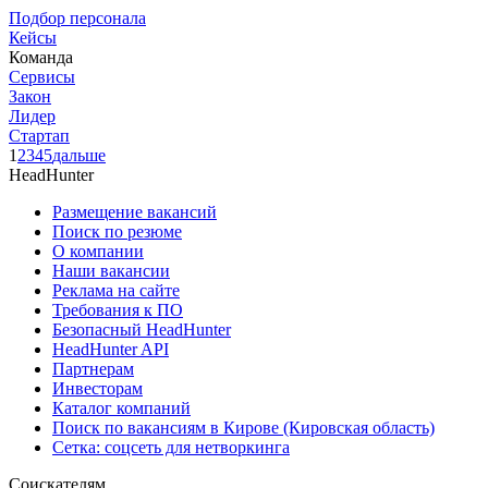
Подбор персонала
Кейсы
Команда
Сервисы
Закон
Лидер
Стартап
1
2
3
4
5
дальше
HeadHunter
Размещение вакансий
Поиск по резюме
О компании
Наши вакансии
Реклама на сайте
Требования к ПО
Безопасный HeadHunter
HeadHunter API
Партнерам
Инвесторам
Каталог компаний
Поиск по вакансиям в Кирове (Кировская область)
Сетка: соцсеть для нетворкинга
Соискателям