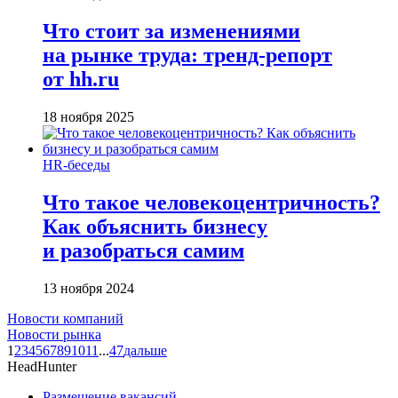
Что стоит за изменениями
на рынке труда: тренд-репорт
от hh.ru
18 ноября 2025
HR-беседы
Что такое человеко­центричность?
Как объяснить бизнесу
и разобраться самим
13 ноября 2024
Новости компаний
Новости рынка
1
2
3
4
5
6
7
8
9
10
11
...
47
дальше
HeadHunter
Размещение вакансий