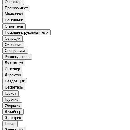
Оператор
Программист
Менеджер
Помощник
Строитель
Помощник руководителя
Сварщик
Охранник
Специалист
Руководитель
Бухгалтер
Инженер
Директор
Кладовщик
Секретарь
Юрист
Грузчик
Уборщик
Дизайнер
Электрик
Повар
Экономист